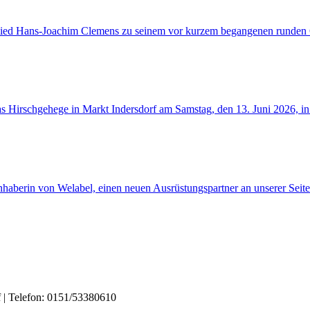
tglied Hans-Joachim Clemens zu seinem vor kurzem begangenen runden
as Hirschgehege in Markt Indersdorf am Samstag, den 13. Juni 2026, i
 Inhaberin von Welabel, einen neuen Ausrüstungspartner an unserer Sei
f | Telefon: 0151/53380610