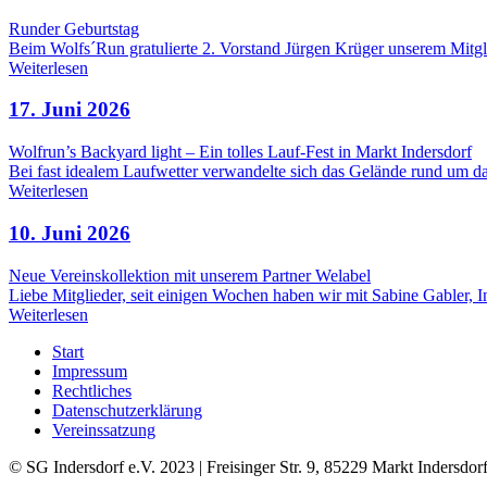
Runder Geburtstag
Beim Wolfs´Run gratulierte 2. Vorstand Jürgen Krüger unserem Mi
Weiterlesen
17. Juni 2026
Wolfrun’s Backyard light – Ein tolles Lauf-Fest in Markt Indersdorf
Bei fast idealem Laufwetter verwandelte sich das Gelände rund um d
Weiterlesen
10. Juni 2026
Neue Vereinskollektion mit unserem Partner Welabel
Liebe Mitglieder, seit einigen Wochen haben wir mit Sabine Gabler,
Weiterlesen
Start
Impressum
Rechtliches
Datenschutzerklärung
Vereinssatzung
© SG Indersdorf e.V. 2023 | Freisinger Str. 9, 85229 Markt Indersdor