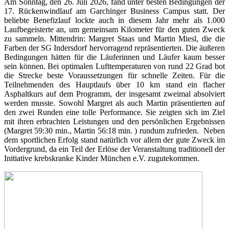
Am Sonntag, den 26. Juli 2026, fand unter besten Bedingungen der
17. Rückenwindlauf am Garchinger Business Campus statt. Der
beliebte Benefizlauf lockte auch in diesem Jahr mehr als 1.000
Laufbegeisterte an, um gemeinsam Kilometer für den guten Zweck
zu sammeln. Mittendrin: Margret Staas und Martin Miesl, die die
Farben der SG Indersdorf hervorragend repräsentierten. Die äußeren
Bedingungen hätten für die Läuferinnen und Läufer kaum besser
sein können. Bei optimalen Lufttemperaturen von rund 22 Grad bot
die Strecke beste Voraussetzungen für schnelle Zeiten. Für die
Teilnehmenden des Hauptlaufs über 10 km stand ein flacher
Asphaltkurs auf dem Programm, der insgesamt zweimal absolviert
werden musste. Sowohl Margret als auch Martin präsentierten auf
den zwei Runden eine tolle Performance. Sie zeigten sich im Ziel
mit ihren erbrachten Leistungen und den persönlichen Ergebnissen
(Margret 59:30 min., Martin 56:18 min. ) rundum zufrieden. Neben
dem sportlichen Erfolg stand natürlich vor allem der gute Zweck im
Vordergrund, da ein Teil der Erlöse der Veranstaltung traditionell der
Initiative krebskranke Kinder München e.V. zugutekommen.