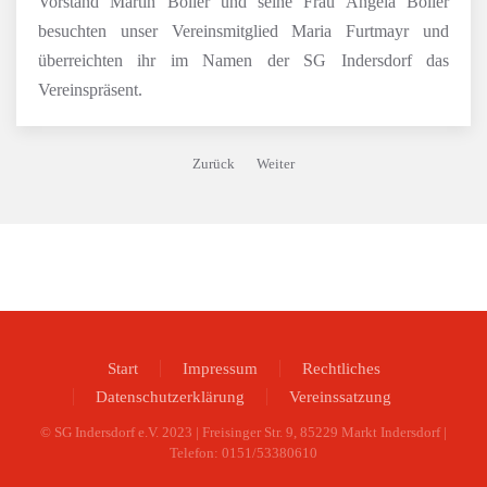
Vorstand Martin Böller und seine Frau Angela Böller
besuchten unser Vereinsmitglied Maria Furtmayr und
überreichten ihr im Namen der SG Indersdorf das
Vereinspräsent.
Zurück
Weiter
Start
Impressum
Rechtliches
Datenschutzerklärung
Vereinssatzung
© SG Indersdorf e.V. 2023 | Freisinger Str. 9, 85229 Markt Indersdorf |
Telefon: 0151/53380610